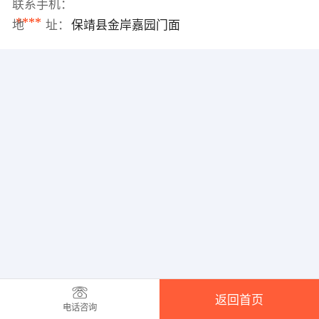
联系手机：
****
地 址：
保靖县金岸嘉园门面
返回首页
电话咨询