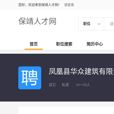
您好，欢迎来到保靖人才网！
请登录
保靖人才网
职位
首页
职位搜索
简历中心
凤凰县华众建筑有
其它
|
私营
|
10～50人
|