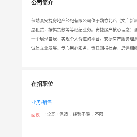
公司简介
保靖县安捷房地产经纪有限公司位于魏竹北路（文广新局
屋租赁，按揭贷款等等经纪业务。安捷房产核心理念：
一个展现自我，实现个人价值的平台。安捷房产服务理
诚信立业发展。专心用心服务。责任回报社会。思远绸
在招职位
业务/销售
/
全职
/
保靖
/
经验不限
/
不限
面议