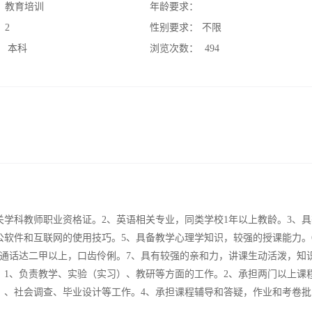
：
教育培训
年龄要求：
：
2
性别要求：
不限
：
本科
浏览次数：
494
关学科教师职业资格证。2、英语相关专业，同类学校1年以上教龄。3、
公软件和互联网的使用技巧。5、具备教学心理学知识，较强的授课能力。
通话达二甲以上，口齿伶俐。7、具有较强的亲和力，讲课生动活泼，知
：1、负责教学、实验（实习）、教研等方面的工作。2、承担两门以上课
）、社会调查、毕业设计等工作。4、承担课程辅导和答疑，作业和考卷批