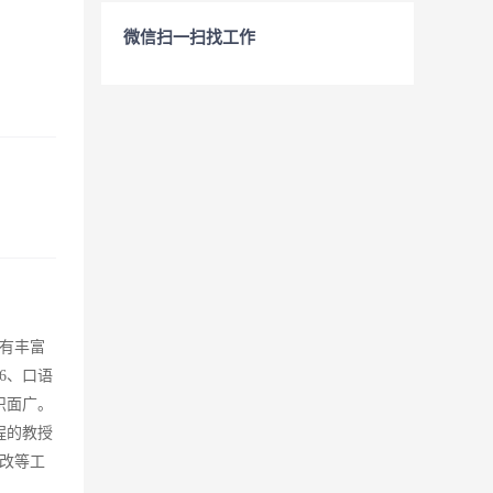
微信扫一扫找工作
具有丰富
6、口语
识面广。
程的教授
改等工